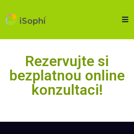
Rezervujte si
bezplatnou online
konzultaci!